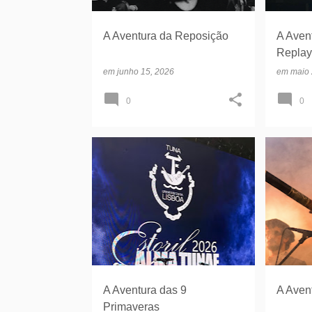
A Aventura da Reposição
A Aven
Replay
em
junho 15, 2026
em
maio 
0
0
TUL 9 ANIVERSÁRIO
QUAREN
A Aventura das 9
A Aven
Primaveras