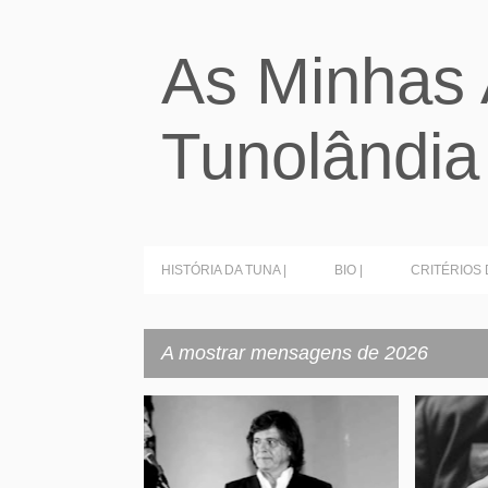
As Minhas 
Tunolândia
HISTÓRIA DA TUNA |
BIO |
CRITÉRIOS 
A mostrar mensagens de 2026
M
LUIS REPRESAS TROVANTE TUNA
IA E TU
e