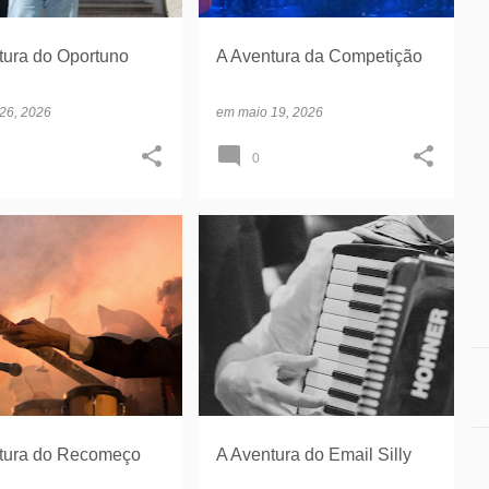
tura do Oportuno
A Aventura da Competição
26, 2026
em
maio 19, 2026
0
TUNA VISEU
SILLY SEASON 2026
tura do Recomeço
A Aventura do Email Silly