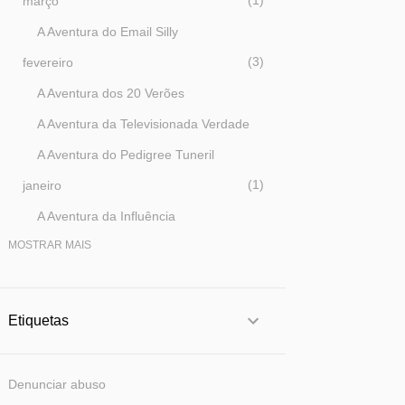
1
março
A Aventura do Email Silly
3
fevereiro
A Aventura dos 20 Verões
A Aventura da Televisionada Verdade
A Aventura do Pedigree Tuneril
1
janeiro
A Aventura da Influência
MOSTRAR MAIS
36
2025
4
dezembro
5
novembro
Etiquetas
2
outubro
2
setembro
Denunciar abuso
1
agosto