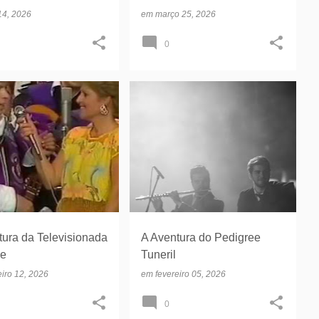
 14, 2026
em
março 25, 2026
0
VERDADE HISTÓRICA TUNA GENTE JOVEN TV RTV
PEDIGREE DATAS FUNDAÇÃO TUNAS MARTELADAS
tura da Televisionada
A Aventura do Pedigree
de
Tuneril
eiro 12, 2026
em
fevereiro 05, 2026
0