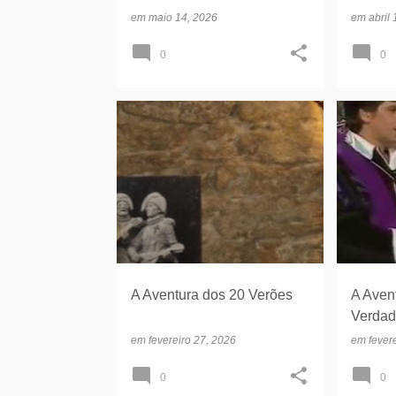
em
maio 14, 2026
em
abril
0
0
AVENTURAS 20 ANOS
A Aventura dos 20 Verões
A Aven
Verda
em
fevereiro 27, 2026
em
fever
0
0